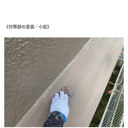
《付帯部の塗装／小庇》