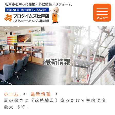
松戸市を中心に屋根・外壁塗装／リフォーム
メニュー
最新情報
ホーム
>
最新情報
>
夏の暑さに《遮熱塗装》塗るだけで室内温度
最大−5℃！