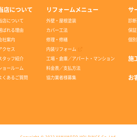
当店について
リフォームメニュー
サ
当店について
外壁・屋根塗装
診断
選ばれる理由
カバー工法
保証
会社案内
修理・修繕
個別
アクセス
内装リフォーム
施
スタッフ紹介
工場・倉庫／アパート・マンション
ショールーム
料金表／支払方法
お
よくあるご質問
協力業者様募集
Copyright © 2022 YAMAMOTO HOLDINGS Co.,Ltd.