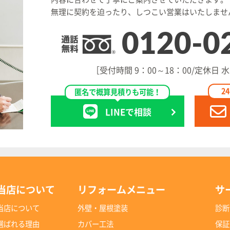
無理に契約を迫ったり、しつこい営業はいたしませ
0120-0
［受付時間 9：00～18：00/定休日
2
匿名で概算見積りも可能！
LINEで相談
当店について
リフォームメニュー
サ
当店について
外壁・屋根塗装
診断
選ばれる理由
カバー工法
保証