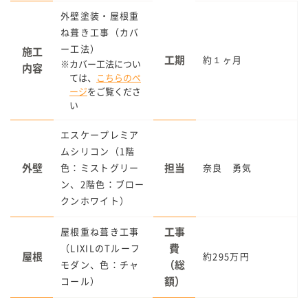
外壁塗装・屋根重
ね葺き工事（カバ
ー工法）
施工
工期
約１ヶ月
カバー工法につい
内容
ては、
こちらのペ
ージ
をご覧くださ
い
エスケープレミア
ムシリコン（1階
外壁
担当
色：ミストグリー
奈良 勇気
ン、2階色：ブロー
クンホワイト）
工事
屋根重ね葺き工事
費
（LIXILのTルーフ
屋根
約295万円
（総
モダン、色：チャ
額）
コール）