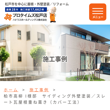
松戸市を中心に屋根・外壁塗装／リフォーム
メニュー
施工事例
ホーム
>
施工事例
>
柏市高柳 I様邸 サイディング外壁塗装／スレ
ート瓦屋根重ね葺き（カバー工法）