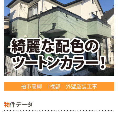
柏市高柳 I 様邸 外壁塗装工事
物
件データ