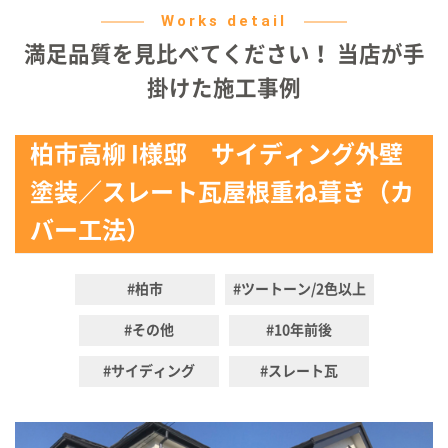
Works detail
満足品質を見比べてください！ 当店が手
掛けた施工事例
柏市高柳 I様邸 サイディング外壁
塗装／スレート瓦屋根重ね葺き（カ
バー工法）
#柏市
#ツートーン/2色以上
#その他
#10年前後
#サイディング
#スレート瓦