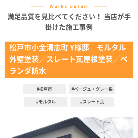
Works detail
満足品質を見比べてください！ 当店が手
掛けた施工事例
松戸市小金清志町 Y様邸 モルタル
外壁塗装／スレート瓦屋根塗装／ベ
ランダ防水
#松戸市
#ベージュ・グレー系
#モルタル
#スレート瓦