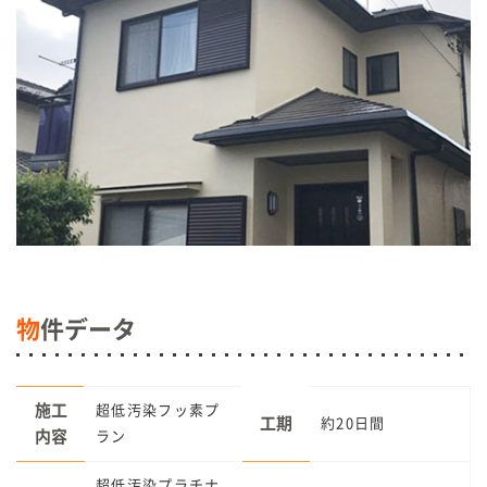
物
件データ
施工
超低汚染フッ素プ
工期
約20日間
内容
ラン
超低汚染プラチナ