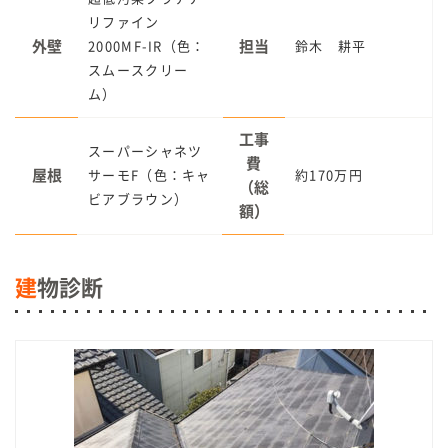
リファイン
外壁
担当
2000MF-IR（色：
鈴木 耕平
スムースクリー
ム）
工事
スーパーシャネツ
費
屋根
サーモF（色：キャ
約170万円
（総
ビアブラウン）
額）
建
物診断