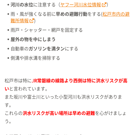
河川の水位
に注意する（
ヤフー河川水位情報
）
雨・風が強くなる前に
早めの避難行動
をする(
松戸市内の避
難所情報
)
雨戸・シャッター・網戸を固定する
屋外の物を中にしまう
自動車の
ガソリンを満タン
にする
側溝や排水溝を掃除する
松戸市は特に
J
R常磐線の線路より西側は特に洪水リスクが高
い
と言われています。
また坂川や富士川といった小型河川も洪水リスクがありま
す。
これらの
洪水リスクが高い場所は早めの避難
を心がけましょ
う。